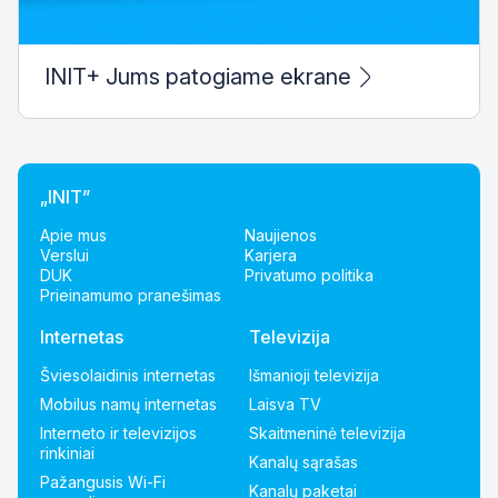
INIT+ Jums patogiame ekrane
„INIT”
Apie mus
Naujienos
Verslui
Karjera
DUK
Privatumo politika
Prieinamumo pranešimas
Internetas
Televizija
Šviesolaidinis internetas
Išmanioji televizija
Mobilus namų internetas
Laisva TV
Interneto ir televizijos
Skaitmeninė televizija
rinkiniai
Kanalų sąrašas
Pažangusis Wi-Fi
Kanalų paketai