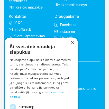
sprendimas
Užsakomasis turinys
INIT greičio matuoklė
Kontaktai
Draugaukime
19123
Facebook
info@init.lt
Instagram
Klientų aptarnavimo
Linkedin
skyriai
×
Ši svetainė naudoja
Palikite atsiliepimą
slapukus
Naudojame slapukus siekdami suasmeninti
turinį, skelbimus ir analizuoti srautą. Taip
pat dalijamės informacija apie jūsų
Atsisiųsk „INIT+“ išmaniosios
naudojimąsi mūsų svetaine su mūsų
reklamos ir analizės partneriais, kurie gali
televizijos programėlę!
ją sujungti su kita informacija, kurią jiems
pateikėte arba kurią jie surinko, kai
Mėgstami kanalai, filmai ir daugybė papildomo turinio
naudojatės jų paslaugomis.
Privatumo
visada lengvai pasiekiami Tavo įrenginyje.
politika
BŪTINIEJI