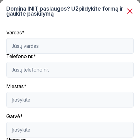
Domina INIT paslaugos? Užpildykite formą ir
ŽIŪRĖTI INIT+
gaukite pasiūlymą
Vardas*
Telefono nr.*
Miestas*
Gatvė*