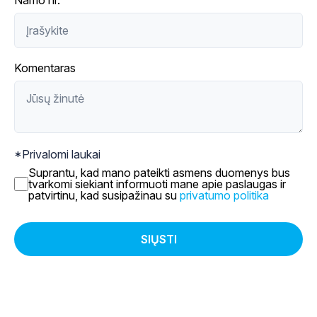
Namo nr.
PLAČIAU
Komentaras
*Privalomi laukai
Suprantu, kad mano pateikti asmens duomenys bus
tvarkomi siekiant informuoti mane apie paslaugas ir
patvirtinu, kad susipažinau su
privatumo politika
Internetas
Televizija