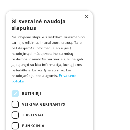
info@init.lt
Instagram
Klientų aptarnavimo
Linkedin
skyriai
×
Ši svetainė naudoja
Palikite atsiliepimą
slapukus
Naudojame slapukus siekdami suasmeninti
turinį, skelbimus ir analizuoti srautą. Taip
pat dalijamės informacija apie jūsų
Atsisiųsk „INIT+“ išmaniosios
naudojimąsi mūsų svetaine su mūsų
reklamos ir analizės partneriais, kurie gali
televizijos programėlę!
ją sujungti su kita informacija, kurią jiems
pateikėte arba kurią jie surinko, kai
Mėgstami kanalai, filmai ir daugybė papildomo turinio
naudojatės jų paslaugomis.
Privatumo
visada lengvai pasiekiami Tavo įrenginyje.
politika
BŪTINIEJI
VEIKIMĄ GERINANTYS
TIKSLINIAI
FUNKCINIAI